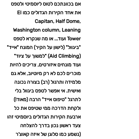
אם בכוונתכם לטוס ליוסמיטי ולטפס
את אחד הקירות הגדולים כמו El
Capitan, Half Dome,
Washington column, Leaning
Tower ועוד... או מה שנקרא לטפס
"ביגוול" (לישון על הקיר) המונח "אייד"
(Aid Climbing) "למשוך על ציוד"
ועוד מונחים איזורטים, צריכים להיות
מוכרים לכם לא רק מיוטיוב, אלא גם
מלמידה ותרגול (רב) בצורה נכונה
ואישית. אי אפשר לטפס ביגוול בלי
לתרגל "טיפוס אייד" הרבה (מאוד!)
ולקחת הדרכה ממי שטיפס את כל
ארבעת הקירות הגדולים ביוסמיטי זהו
צעד ראשון נכון בדרך להצלחה
(נשמע כמו סלוגן של איזה קאוצ'ר