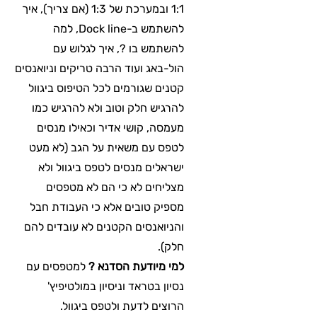
1:1 ובמערכת של 1:3 (אם צריך), איך
להשתמש ב-Dock line, למה
להשתמש בו ?, איך לגלוש עם
הול-באג ועוד הרבה טריקים וניואנסים
קטנים שגורמים לכל הטיפוס ביגוול
להרגיש חלק וטוב ולא להרגיש כמו
מעמסה, קושי אדיר וכאילו מנסים
לטפס עם משאית על הגב (לא מעט
ישראלים מנסים לטפס ביגוול ולא
מצליחים לא כי הם לא מטפסים
מספיק טובים אלא כי העבודת חבל
והניואנסים הקטנים לא עובדים להם
חלק).
למי מיודעת הסדנא ?
למטפסים עם
נסיון בטראד וניסיון במולטיפיץ'
הרוצים לדעת ולטפס ביגוול.